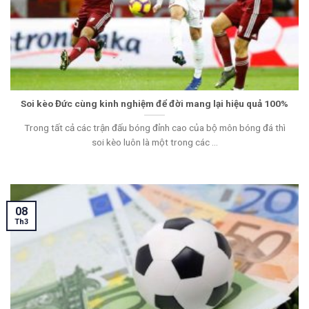
Soi kèo Đức cùng kinh nghiệm để đời mang lại hiệu quả 100%
Trong tất cả các trận đấu bóng đỉnh cao của bộ môn bóng đá thì
soi kèo luôn là một trong các ...
08
Th3