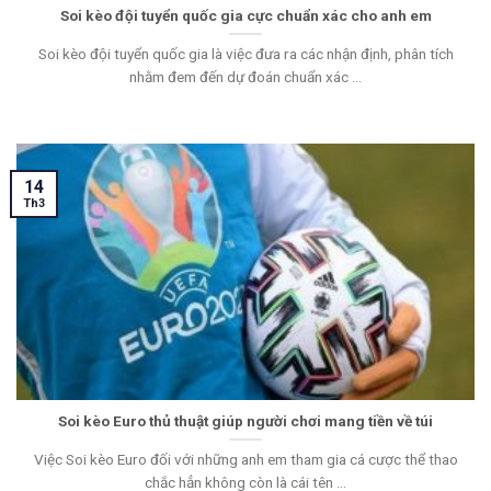
Soi kèo đội tuyển quốc gia cực chuẩn xác cho anh em
Soi kèo đội tuyển quốc gia là việc đưa ra các nhận định, phân tích
nhằm đem đến dự đoán chuẩn xác ...
14
Th3
Soi kèo Euro thủ thuật giúp người chơi mang tiền về túi
Việc Soi kèo Euro đối với những anh em tham gia cá cược thể thao
chắc hẳn không còn là cái tên ...