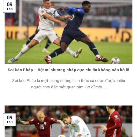
09
Th3
Soi kèo Pháp – Bật mí phương pháp cực chuẩn không nên bỏ lỡ
Soi kèo Pháp là một trong những hình thức cá cược được nhiều
người chơi đặc biệt quan tâm. Sở dĩ mỗi ...
09
Th3