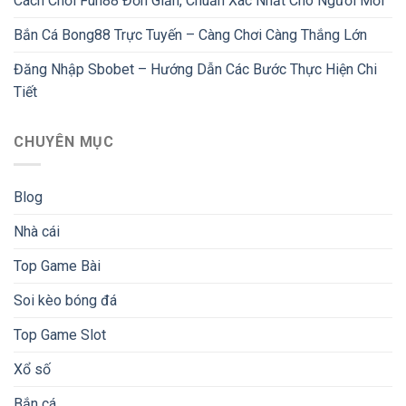
Cách Chơi Fun88 Đơn Giản, Chuẩn Xác Nhất Cho Người Mới
Bắn Cá Bong88 Trực Tuyến – Càng Chơi Càng Thắng Lớn
Đăng Nhập Sbobet – Hướng Dẫn Các Bước Thực Hiện Chi
Tiết
CHUYÊN MỤC
Blog
Nhà cái
Top Game Bài
Soi kèo bóng đá
Top Game Slot
Xổ số
Bắn cá