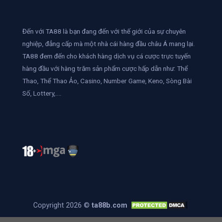
Đến với TA88 là bạn đang đến với thế giới của sự chuyên
nghiệp, đẳng cấp mà một nhà cái hàng đầu châu Á mang lại.
TA88 đem đến cho khách hàng dịch vụ cá cược trực tuyến
hàng đầu với hàng trăm sản phẩm cược hấp dẫn như: Thể
Thao, Thể Thao Ảo, Casino, Number Game, Keno, Sòng Bài
Số, Lottery,....
Copyright 2026 ©
ta88b.com