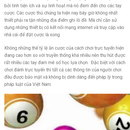
bởi tính tiện ích và sự linh hoạt mà nó đem đến cho các tay
cược. Các cược thủ chúng ta hiện nay bây giờ không nhất
thiết phải ra tận những địa điểm ghi lô đề. Mà chỉ cần sử
dụng những thiết bị có kết nối mạng internet và truy cập vào
nhà cái để đặt cược là xong.
Không những thế tỷ lệ ăn cược của cách chơi trực tuyến hiện
đang cao hơn so với truyền thống khá nhiều nên thu hút được
rất nhiều các tay đam mê số học lựa chọn. Đặc biệt với cách
chơi đánh trực tuyến thì tất cả các thông tin của người chơi
đều được bảo mật và không bị dính dáng đến pháp lý trong
pháp luật của Việt Nam.