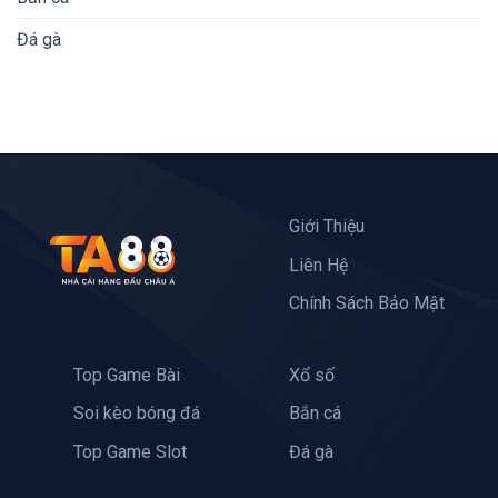
Đá gà
Giới Thiệu
Liên Hệ
Chính Sách Bảo Mật
Top Game Bài
Xổ số
Soi kèo bóng đá
Bắn cá
Top Game Slot
Đá gà