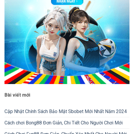
Bài viết mới
Cập Nhật Chính Sách Bảo Mật Sbobet Mới Nhất Năm 2024
Cách chơi Bong88 Đơn Giản, Chi Tiết Cho Người Chơi Mới