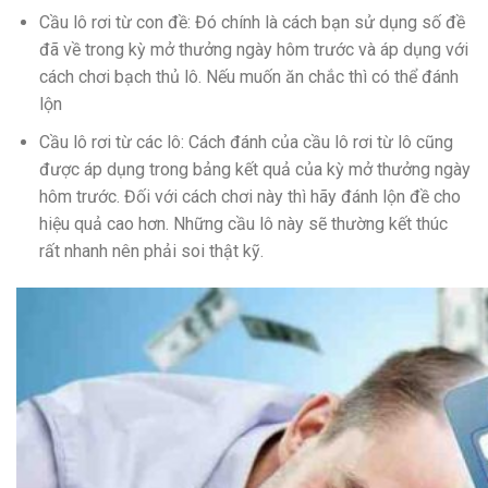
Cầu lô rơi từ con đề: Đó chính là cách bạn sử dụng số đề
đã về trong kỳ mở thưởng ngày hôm trước và áp dụng với
cách chơi bạch thủ lô. Nếu muốn ăn chắc thì có thể đánh
lộn
Cầu lô rơi từ các lô: Cách đánh của cầu lô rơi từ lô cũng
được áp dụng trong bảng kết quả của kỳ mở thưởng ngày
hôm trước. Đối với cách chơi này thì hãy đánh lộn đề cho
hiệu quả cao hơn. Những cầu lô này sẽ thường kết thúc
rất nhanh nên phải soi thật kỹ.