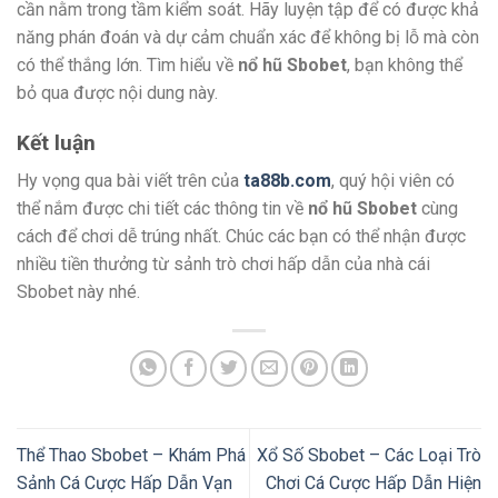
cần nằm trong tầm kiểm soát. Hãy luyện tập để có được khả
năng phán đoán và dự cảm chuẩn xác để không bị lỗ mà còn
có thể thắng lớn. Tìm hiểu về
nổ hũ Sbobet
, bạn không thể
bỏ qua được nội dung này.
Kết luận
Hy vọng qua bài viết trên của
ta88b.com
, quý hội viên có
thể nắm được chi tiết các thông tin về
nổ hũ Sbobet
cùng
cách để chơi dễ trúng nhất. Chúc các bạn có thể nhận được
nhiều tiền thưởng từ sảnh trò chơi hấp dẫn của nhà cái
Sbobet này nhé.
Thể Thao Sbobet – Khám Phá
Xổ Số Sbobet – Các Loại Trò
Sảnh Cá Cược Hấp Dẫn Vạn
Chơi Cá Cược Hấp Dẫn Hiện