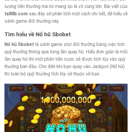
lượng tiền thưởng mà nó mang lại là vô cùng lớn. Bài viết của
ta88b.com
sau đây sẽ phân tích một cách chi tiết, dễ hiểu về
sảnh game đổi thưởng này.
Tìm hiểu về Nổ hũ Sbobet
Nổ hũ Sbobet
là sảnh game slot đổi thưởng bằng việc tích
quỹ thưởng thông qua từng lần quay hũ. Hiểu đơn giản là mỗi
lần quay hũ thì một phần tiền cược sẽ được tích lũy vào quỹ
thưởng ban đầu. Cho đến khi bạn quay vào Jackpot (Nổ hũ)
thì toàn bộ quỹ thưởng tích lũy sẽ thuộc về bạn.