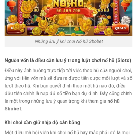
Những lưu ý khi chơi Nổ hũ Sbobet
Nguồn vốn là điều cần lưu ý trong luật chơi nổ hũ (Slots)
Điều này ảnh hưởng trực tiếp tới việc theo hũ của người chơi,
ứng với tiền vốn mà sẽ đưa ra được tiền cược mỗi lượt và số
lượt theo hũ. Khi bạn quyết định theo một hũ nào đó, điều
đầu tiên chính là nạp đủ số tiền bạn dự định. Đây cũng chính
là một trong những lưu ý quan trọng khi tham gia
nổ hũ
Sbobet
.
Khi chơi cần giữ nhịp độ cân bằng
Một điều mà hội viên khi chơi nổ hũ hay mắc phải đó là mọi