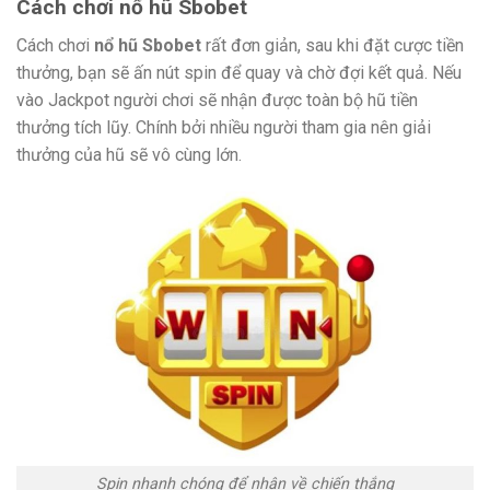
Cách chơi nổ hũ Sbobet
Cách chơi
nổ hũ Sbobet
rất đơn giản, sau khi đặt cược tiền
thưởng, bạn sẽ ấn nút spin để quay và chờ đợi kết quả. Nếu
vào Jackpot người chơi sẽ nhận được toàn bộ hũ tiền
thưởng tích lũy. Chính bởi nhiều người tham gia nên giải
thưởng của hũ sẽ vô cùng lớn.
Spin nhanh chóng để nhận về chiến thắng