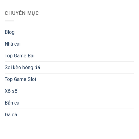
CHUYÊN MỤC
Blog
Nhà cái
Top Game Bài
Soi kèo bóng đá
Top Game Slot
Xổ số
Bắn cá
Đá gà