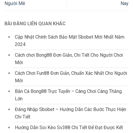
Người Mê
Nay
BÀI ĐĂNG LIÊN QUAN KHÁC
Cập Nhật Chính Sách Bảo Mật Sbobet Mới Nhất Năm
2024
Cách chơi Bong88 Đơn Giản, Chi Tiết Cho Người Chơi
Mới
Cách Chơi Fun88 Đơn Giản, Chuẩn Xác Nhất Cho Người
Mới
Bắn Cá Bong88 Trực Tuyến – Càng Chơi Càng Thắng
Lớn
Đăng Nhập Sbobet – Hướng Dẫn Các Bước Thực Hiện
Chi Tiết
Hướng Dẫn Soi Kèo Sv388 Chi Tiết Để Đạt Được Kết