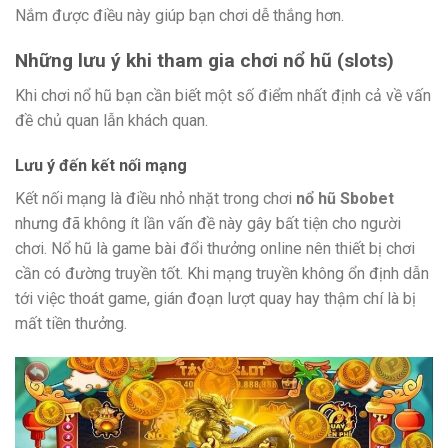
Nắm được điều này giúp bạn chơi dễ thắng hơn.
Những lưu ý khi tham gia chơi nổ hũ (slots)
Khi chơi nổ hũ bạn cần biết một số điểm nhất định cả về vấn
đề chủ quan lẫn khách quan.
Lưu ý đến kết nối mạng
Kết nối mạng là điều nhỏ nhặt trong chơi
nổ hũ Sbobet
nhưng đã không ít lần vấn đề này gây bất tiện cho người
chơi. Nổ hũ là game bài đổi thưởng online nên thiết bị chơi
cần có đường truyền tốt. Khi mạng truyền không ổn định dẫn
tới việc thoát game, gián đoạn lượt quay hay thậm chí là bị
mất tiền thưởng.