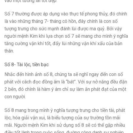
vào một tương lai tốt đẹp.
Số 7 thường được áp dụng vào thực tế phong thủy, đó chính
là vào những tháng 7- tháng cô hồn, đây chính là con số
tượng trưng cho sức mạnh đánh lùi được ma quỷ. Bởi vậy
người mệnh Kim khi lựa chọn số 7 sẽ mang cho mình ý nghĩa
tăng cường vận khí tốt, đẩy lùi những vận khí xấu của bản
thân.
Số 8- Tài lộc, tiền bạc
Nhắc đến hình ảnh số 8, chúng ta sẽ nghĩ ngay đến con số
phát với cách đọc đồng âm là “bát”. Với sự nở năng đều đặn
2 bên, đó chính là hàm ý ám chỉ sự làm ăn phát đạt của một
con người.
Số 8 mang trong mình ý nghĩa tượng trưng cho tiền tài, phát
lộc, hóa giải vận xui, là biểu tượng của sự trường tồn mãi
mãi. Người mệnh Kim khi sử dụng số 8 sẽ có thể gặp nhiều
điều tốt lành trong cuộc sống, đường công danh sự nghiệp